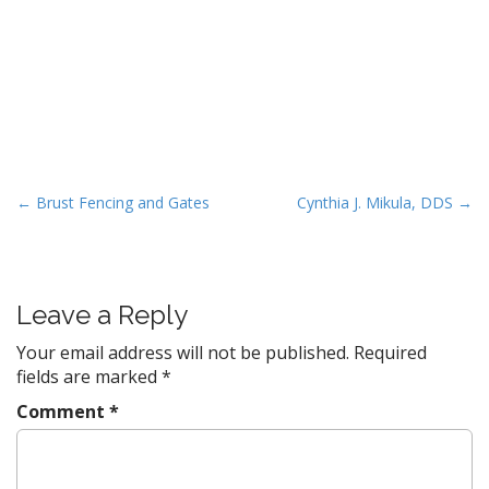
P
← Brust Fencing and Gates
Cynthia J. Mikula, DDS →
o
s
t
Leave a Reply
n
a
Your email address will not be published.
Required
v
fields are marked
*
i
Comment
*
g
a
t