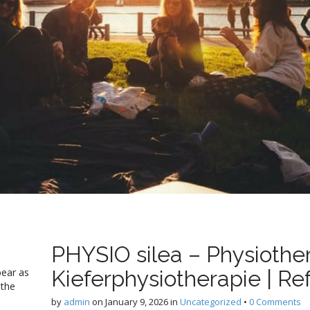
PHYSIO silea – Physiother
pear as
Kieferphysiotherapie | Re
 the
by
admin
on
January 9, 2026
in
Uncategorized
•
0 Comments