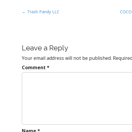
P
← Trash Pandy LLC
COCO7
o
s
t
n
Leave a Reply
a
v
Your email address will not be published.
Required
i
Comment
*
g
a
t
i
o
n
Name
*