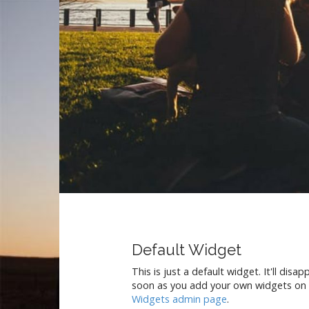
Default Widget
This is just a default widget. It'll disap
soon as you add your own widgets on
Widgets admin page
.